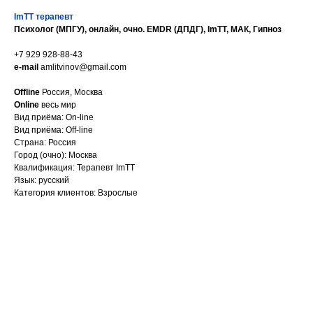
ImTT терапевт
Психолог (МПГУ), онлайн, очно. EMDR (ДПДГ), ImTT, МАК, Гипноз
+7 929 928-88-43
e-mail
amlitvinov@gmail.com
Offline
Россия, Москва
Online
весь мир
Вид приёма: On-line
Вид приёма: Off-line
Страна: Россия
Город (очно): Москва
Квалификация: Терапевт ImTT
Язык: русский
Категория клиентов: Взрослые