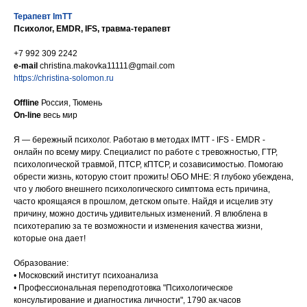
Терапевт ImTT
Психолог, EMDR, IFS, травма-терапевт
‪+7 992 309 2242
e-mail
christina.makovka11111@gmail.com
https://christina-solomon.ru
Offline
Россия, Тюмень
On-line
весь мир
Я — бережный психолог. Работаю в методах IMTT - IFS - EMDR -
онлайн по всему миру. Cпециалист по работе с тревожностью, ГТР,
психологической травмой, ПТСР, кПТСР, и созависимостью. Помогаю
обрести жизнь, которую стоит прожить! ОБО МНЕ: Я глубоко убеждена,
что у любого внешнего психологического симптома есть причина,
часто кроящаяся в прошлом, детском опыте. Найдя и исцелив эту
причину, можно достичь удивительных изменений. Я влюблена в
психотерапию за те возможности и изменения качества жизни,
которые она дает!
Образование:
• Московский институт психоанализа
• Профессиональная переподготовка "Психологическое
консультирование и диагностика личности", 1790 ак.часов