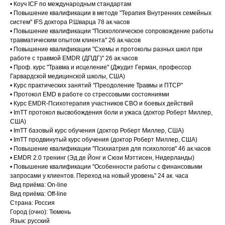
• Коуч ICF по международным стандартам
• Повышение квалификации в методе "Терапия Внутренних семейных
систем" IFS доктора Р.Шварца 78 ак.часов
• Повышение квалификации "Психологическое сопровождение работы
травматическим опытом клиента" 26 ак.часов
• Повышение квалификации "Схемы и протоколы разных школ при
работе с травмой EMDR (ДПДГ)" 26 ак.часов
• Проф. курс "Травма и исцеление" (Джудит Герман, профессор
Гарвардской медицинской школы, США)
• Курс практических занятий "Преодоление Травмы и ПТСР"
• Протокол EMD в работе со стрессовыми состояниями
• Курс EMDR-Психотерапия участников СВО и боевых действий
• ImTT протокол высвобождения боли и ужаса (доктор Роберт Миллер,
США)
• ImTT базовый курс обучения (доктор Роберт Миллер, США)
• ImTT продвинутый курс обучения (доктор Роберт Миллер, США)
• Повышение квалификации "Психиатрия для психологов" 46 ак.часов
• EMDR 2.0 тренинг (Эд де Йонг и Сюзи Мэттисен, Нидерланды)
• Повышение квалификации "Особенности работы с финансовыми
запросами у клиентов. Переход на новый уровень" 24 ак. часа
Вид приёма: On-line
Вид приёма: Off-line
Страна: Россия
Город (очно): Тюмень
Язык: русский