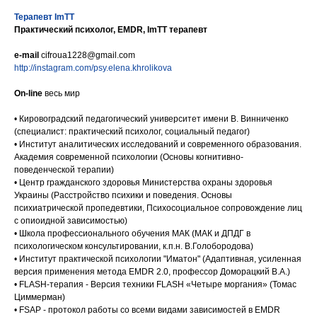
Терапевт ImTT
Практический психолог, EMDR, ImTT терапевт
e-mail
cifroua1228@gmail.com
http://instagram.com/psy.elena.khrolikova
On-line
весь мир
• Кировоградский педагогический университет имени В. Винниченко
(специалист: практический психолог, социальный педагог)
• Институт аналитических исследований и современного образования.
Академия современной психологии (Основы когнитивно-
поведенческой терапии)
• Центр гражданского здоровья Министерства охраны здоровья
Украины (Расстройство психики и поведения. Основы
психиатрической пропедевтики, Психосоциальное сопровождение лиц
с опиоидной зависимостью)
• Школа профессионального обучения МАК (МАК и ДПДГ в
психологическом консультировании, к.п.н. В.Голобородова)
• Институт практической психологии "Иматон" (Адаптивная, усиленная
версия применения метода EMDR 2.0, профессор Доморацкий В.А.)
• FLASH-терапия - Версия техники FLASH «Четыре моргания» (Томас
Циммерман)
• FSAP - протокол работы со всеми видами зависимостей в EMDR