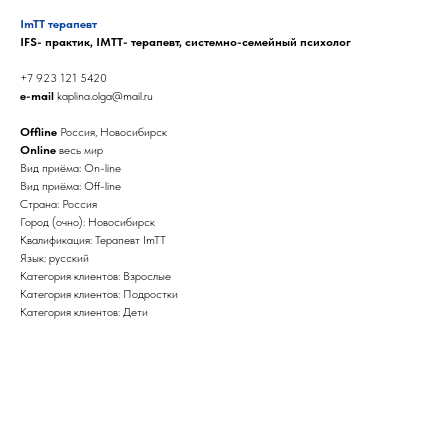
ImTT терапевт
IFS- практик, IMTT- терапевт, системно-семейный психолог
+7 923 121 5420
e-mail
kaplina.olga@mail.ru
Offline
Россия, Новосибирск
Online
весь мир
Вид приёма: On-line
Вид приёма: Off-line
Страна: Россия
Город (очно): Новосибирск
Квалификация: Терапевт ImTT
Язык: русский
Категория клиентов: Взрослые
Категория клиентов: Подростки
Категория клиентов: Дети