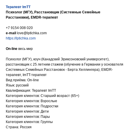
Терапевт ImTT
Психолог (МГУ), Расстановщик (Системные Семейные
Расстановки), EMDR-терапевт
+7 9154 008 020
e-mail
love@lptichka.com
https://lptichka.com
On-line
весь мир
​Психолог (МГУ), коуч (Канадский Эриксоновский университет),
расстановщик с 25 летним стажем (обучение в Германии у основателя
Системных Семейных Расстановок - Берта Хеллингера), EMDR-
терапевт, ImTT-терапевт
Вид приёма: On-line
Язык: русский
Квалификация: Терапевт ImTT
Категория клиентов: Старший возраст (65+)
Категория клиентов: Взрослые
Категория клиентов: Подростки
Категория клиентов: Дети
Категория клиентов: Пары
Категория клиентов: Группы
Страна: Россия