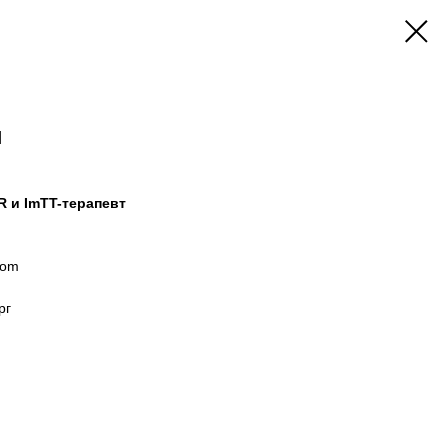
н
R и ImTT-терапевт
com
рг