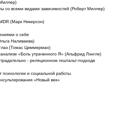
 Миллер)
оты со всеми видами зависимостей (Роберт Миллер)
EMDR (Марк Никерсон)
ениями о себе
Ольга Наливаева)
 глаз (Томас Циммерман)
 анализе «Боль утраченного Я» (Альфрид Лэнгле)
страдательно - реляционном гештальт-подходе
ут психологии и социальной работы.
консультирования «Новый век»