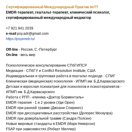
Сертифицированный Международный Практик ImTT
EMDR-терапевт, гештальт-терапевт, клинический психолог,
сертифицированный международный медиатор
+7 921 941 2039
e-mail
psy.adr@gmail.com
https://psyemdr.ru/
Off-line
- Россия, С.-Петербург
On-line
- весь мир
Психологическое консультирование СПбГИПСР
Медиация - СПбГУ и Conflict Resolution Institute, США
Индивидуальная и групповая работа в гештальт-подходе - СПИГ
Клиническая (медицинская) психология - ИПМП им. Б.Д.Карвасарского
Детская и взрослая психиатрия для психологов и психотерапевтов -
ИПМП им. Б.Д.Карвасарского
Работа с РПП - клиника «Доктор Борменталь»
EMDR-терапия - 1 и 2 уровни (Уди Орен)
EMDR при ранней травме (Джоани Спирингс)
EMDR при диссоциативных расстройствах (Долорес Москуэра)
EMDR при довербальной травме (Сандра Полсен)
Новые мировые стандарты в EMDR (Марк Никерсон)
FSAP при зависимостях (Роберт Миллер)