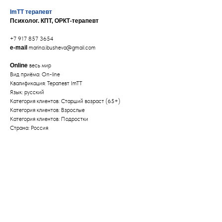
ImTT терапевт
Психолог. КПТ, ОРКТ-терапевт
+7 917 857 3654
e-mail
marina.ibusheva@gmail.com
Online
весь мир
Вид приёма: On-line
Квалификация: Терапевт ImTT
Язык: русский
Категория клиентов: Старший возраст (65+)
Категория клиентов: Взрослые
Категория клиентов: Подростки
Страна: Россия