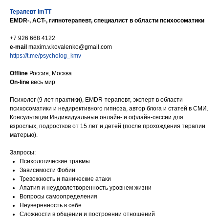
Терапевт ImTT
EMDR-, ACT-, гипнотерапевт, специалист в области психосоматики
+7 926 668 4122
e-mail
maxim.v.kovalenko@gmail.com
https://t.me/psycholog_kmv
Offline
Россия, Москва
On-line
весь мир
Психолог (9 лет практики), EMDR-терапевт, эксперт в области
психосоматики и недирективного гипноза, автор блога и статей в СМИ.
Консультации Индивидуальные онлайн- и офлайн-сессии для
взрослых, подростков от 15 лет и детей (после прохождения терапии
матерью).
Запросы:
Психологические травмы
Зависимости Фобии
Тревожность и панические атаки
Апатия и неудовлетворенность уровнем жизни
Вопросы самоопределения
Неуверенность в себе
Сложности в общении и построении отношений