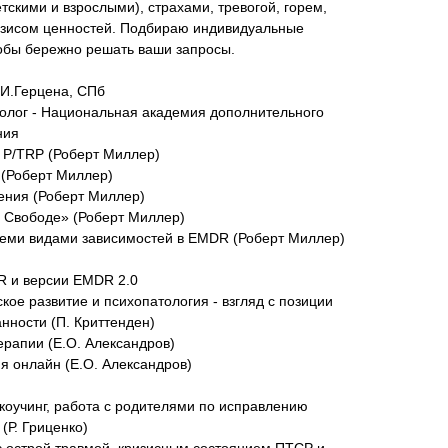
етскими и взрослыми), страхами, тревогой, горем,
изисом ценностей. Подбираю индивидуальные
тобы бережно решать ваши запросы.
.И.Герцена, СПб
холог - Национальная академия дополнительного
ния
 P/TRP (Роберт Миллер)
 (Роберт Миллер)
ения (Роберт Миллер)
о Свободе» (Роберт Миллер)
семи видами зависимостей в EMDR (Роберт Миллер)
R и версии EMDR 2.0
кое развитие и психопатология - взгляд с позиции
нности (П. Криттенден)
ерапии (Е.О. Александров)
я онлайн (Е.О. Александров)
-коучинг, работа с родителями по исправлению
(Р. Гриценко)