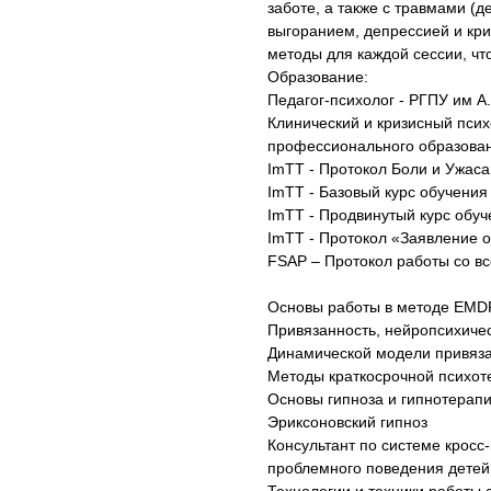
заботе, а также с травмами (д
выгоранием, депрессией и кр
методы для каждой сессии, ч
Образование:
Педагог-психолог - РГПУ им А
Клинический и кризисный пси
профессионального образова
ImTT - Протокол Боли и Ужаса
ImTT - Базовый курс обучения
ImTT - Продвинутый курс обуч
ImTT - Протокол «Заявление 
FSAP – Протокол работы со в
Основы работы в методе EMD
Привязанность, нейропсихичес
Динамической модели привяза
Методы краткосрочной психот
Основы гипноза и гипнотерапи
Эриксоновский гипноз
Консультант по системе кросс
проблемного поведения детей 