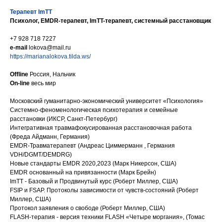
Терапевт ImTT
Психолог, EMDR-терапевт, ImTT-терапевт, cистемный расстановщик
+7 928 718 7227
e-mail
lokova@mail.ru
https://marianalokova.tilda.ws/
Offline
Россия, Нальчик
On-line
весь мир
Московский гуманитарно-экономический университет «Психология»
Системно-феноменологическая психотерапия и семейные
расстановки (ИКСР, Санкт-Петербург)
Интегративная травмафокусированная расстановочная работа
(Фреда Айдманн, Германия)
EMDR-Травматерапевт (Андреас Циммерманн , Германия
VDH/DGMT/DEMDRG)
Новые стандарты EMDR 2020,2023 (Марк Никерсон, США)
EMDR основанный на привязанности (Марк Брейн)
ImTT - Базовый и Продвинутый курс (Роберт Миллер, США)
FSIP и FSAP. Протоколы зависимости от чувств-состояний (Роберт
Миллер, США)
Протокол заявления о свободе (Роберт Миллер, США)
FLASH-терапия - версия техники FLASH «Четыре моргания», (Томас